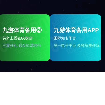
场。
强云采-进军五金工业品一站式采购解决服务
航母，未来五年布局全国400个城市线下服
城-菜鸟物流-百度-腾讯-中国联通为国内B
合作关系，销售网络覆盖全球50多个国家
分享到：
关于我们
|
业绩展示
|
友情连接