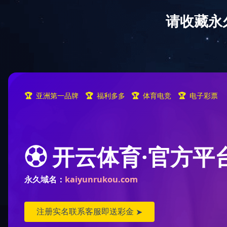
网站首页
开云电子平台_开
云(中国)