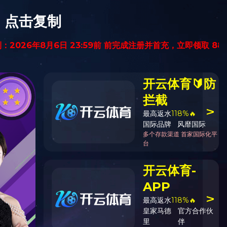
中文
|
ENGLISH
010-61233602
子平台_开
(中国)