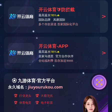
营销分布图
开云电子平台_开云(中国)
About
开云电子平台_开云(中国)
us
组织结构
荣誉资质
企业文化
发展历程
合作伙伴
营销分布图
业绩展示