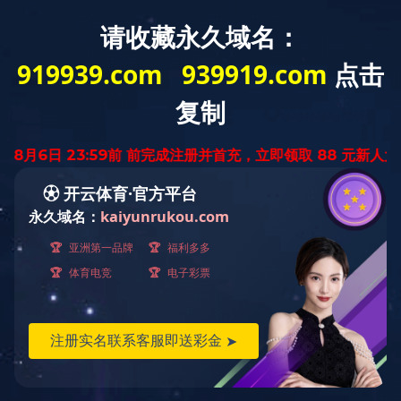
网站首页
开云电子平台_开
新闻动态
云(中国)