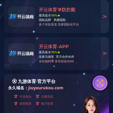
机电类
经营产品
OPERATING PRODUCTS
机电类
充电类
电动工具
气动工具
焊接设备
小型机械
钻铣床
水泵
电机
老百姓不锈钢304污水泵W
机电附件
0.55S
手动工具
卫浴、消防、水暖建材