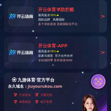
机电类
经营产品
OPERATING PRODUCTS
机电类
充电类
电动工具
气动工具
焊接设备
小型机械
钻铣床
水泵
电机
专业10”砂轮机TSD
机电附件
手动工具
卫浴、消防、水暖建材