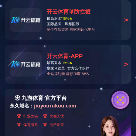
手动工具
经营产品
OPERATING PRODUCTS
机电类
手动工具
汽修汽保工具
扳手类
切割工具
钳类工具
电工电子
套筒及配件
专业级超大开口
敲击工具
测量测绘工具
螺丝批
内六角
其它手动工具
工具箱包