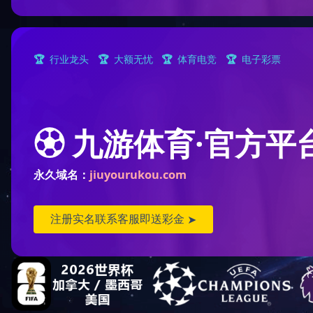
新闻动态
News information
公司动态