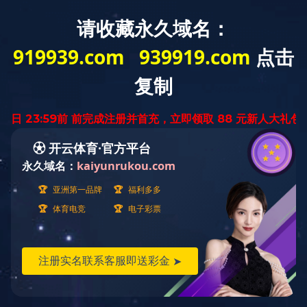
网站首页
开云电子平台_开
新闻动态
云(中国)