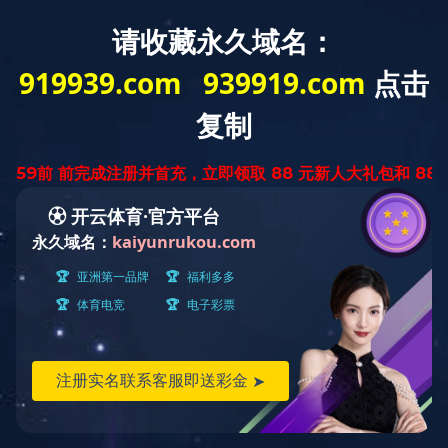
网站首页
开云电子平台_开
新闻动态
云(中国)