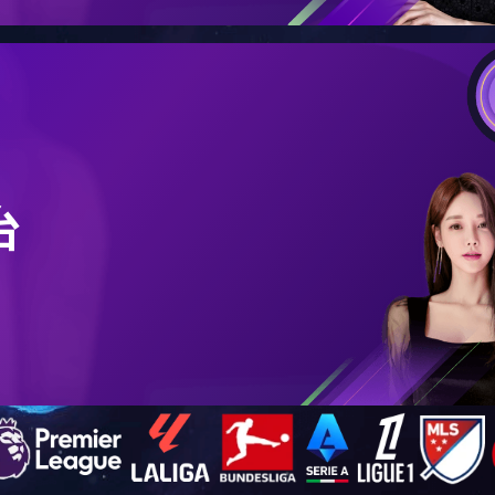
+MORE
开云电子平台_开云(中国)（简称：鑫昌华强）是行业内从事工程物资供
应的企业之一，是CREC、CMEC、CCECC、CRBC、SCG、
CHEC、CRCEG、CRCC、CSCEC、CCCc、CNNC、CNIT、
NORINCO International、CGGC、CNCEC、POWERCHINA等龙头企
业的优秀供应商，是中资工程公司拓展海内外业务的重要合作伙伴。鑫
昌华强在全球百余个国家建立了服务网络，并在亚洲、非洲设立了多个
分支机构。为全球数十万家包括建筑工程、生产制造、航天军工、能源
查看更多 >>
电力、钢铁冶金、水利水电、交通桥梁，石油化工、铁路隧道、地下管
廊、国际贸易等不同类型的客户提供物资保障服务。华强云采——是鑫
+MORE
昌华强旗下的电商平台，是集数字化平台打造、工业品全品类销售以及
国际贸易于一体的一站式工业品服务平台。在未来的发展过程中，鑫昌
华强将继续积极响应国家号召，做好国内外工程物资保障工作的同时，
开云电子平台_开云
赋能科技新基建和民生新基建，打造经济新引擎。...
社会住房
(中国)
HOUSE