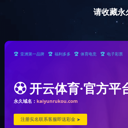
网站首页
开云电子平台_开
云(中国)