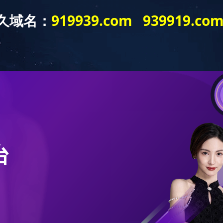
新闻动态
经营商品
诚聘英才
开云电
云