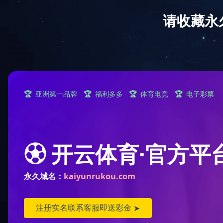
网站首页
开云电子平台_开
云(中国)