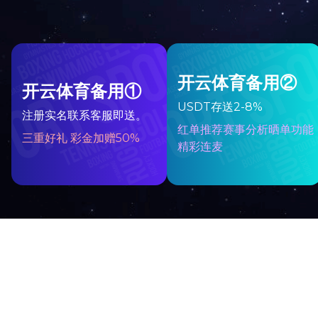
会议中心
CONFERENCE CENTER
友情链接
地址：北京市大兴区垡上路东工业区88号
电话：010-61233602
传真：010-80236131
版权所有©2016 开云电子平台_开云(中国) 京IC