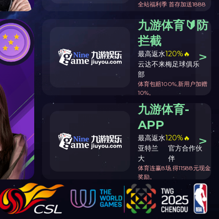
企业视频
发展战略
+MORE