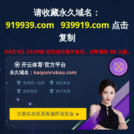
网站首页
开云电子平台_开
新闻动态
云(中国)