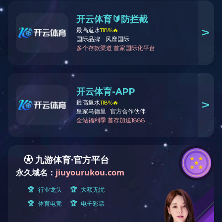
开云电子平台_
开云(中国)
开云电子平台_开云(中
应的企业之一，是CREC、
CHEC、CRCEG、CRC
NORINCO Internat
业的优秀供应商，是中资
昌华强在全球百余个国家
分支机构。为全球数十万
查看更多 >>
电力、钢铁冶金、水利水
廊、国际贸易等不同类型
业绩展示
昌华强旗下的电商平台，
国际贸易于一体的一站式
华强将继续积极响应国家
铁路
开云电子平台
赋能科技新基建和民生新基
(中国)
RAILWAY