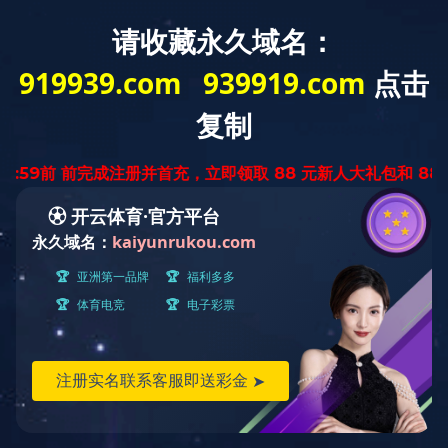
网站首页
开云电子平台_开
新闻动态
云(中国)