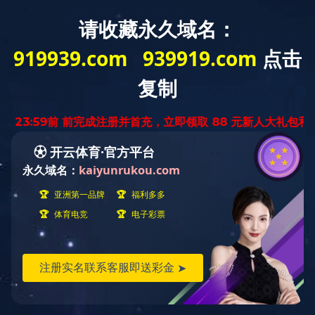
网站首页
开云电子平台_开
新闻动态
云(中国)